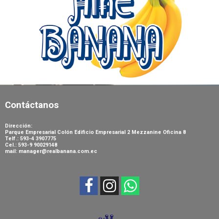
Contáctanos
Dirección:
Parque Empresarial Colón Edificio Empresarial 2 Mezzanine Oficina 8
Telf.: 593-4 3907775
Cel.: 593-9 90029148
mail: manager@realbanana.com.ec